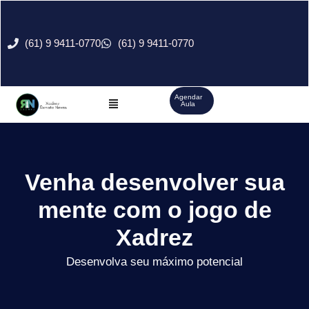
Ir
para
o
(61) 9 9411-0770
(61) 9 9411-0770
conteúdo
Menu
Agendar
Aula
Venha desenvolver sua
mente com o jogo de
Xadrez
Desenvolva seu máximo potencial