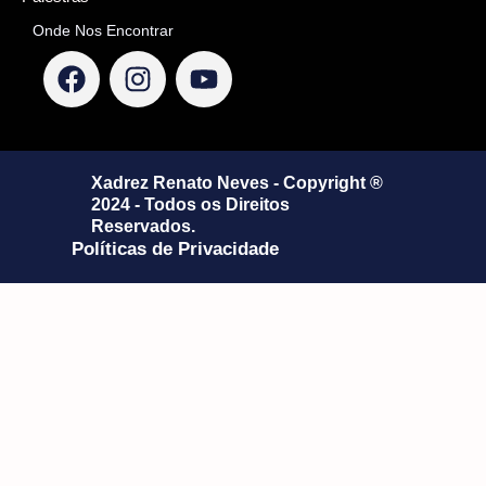
Onde Nos Encontrar
F
I
Y
a
n
o
c
s
u
e
t
t
b
a
u
Xadrez Renato Neves - Copyright ®️
o
g
b
2024 - Todos os Direitos
o
r
e
Reservados.
k
a
Políticas de Privacidade
m